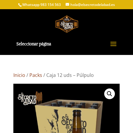
Whatsapp 983 154 563
hola@elsecretodelabad.es
Seleccionar página
Inicio
/
Packs
/ Caja 12 uds – Púlpulo