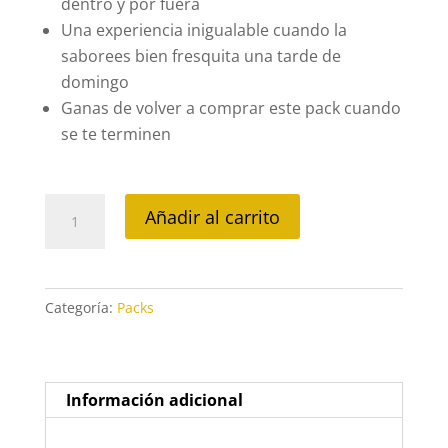
dentro y por fuera
Una experiencia inigualable cuando la
saborees bien fresquita una tarde de
domingo
Ganas de volver a comprar este pack cuando
se te terminen
Caja
Añadir al carrito
12
uds
-
Púlpulo
Categoría:
Packs
cantidad
Información adicional