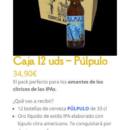
Caja 12 uds – Púlpulo
34,90
€
El pack perfecto para los
amantes de los
cítricos de las IPAs
.
¿Qué vas a recibir?
12 botellas de cerveza
PÚLPULO
de 33 cl
Oro líquido de estilo IPA elaborado con
lúpulo citra americano. Te conquistará por