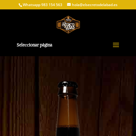
Whatsapp 983 154 563
hola@elsecretodelabad.es
Seleccionar página