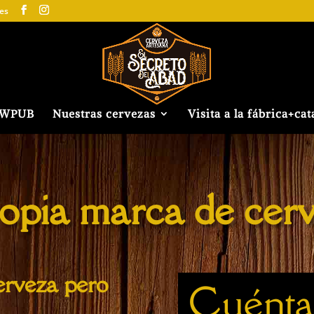
es
EWPUB
Nuestras cervezas
Visita a la fábrica+cat
ropia marca de cer
erveza pero
Cuéntal