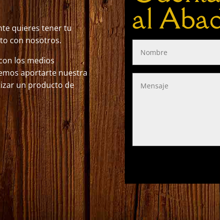
al Aba
te quieres tener tu
to con nosotros.
 con los medios
demos aportarte nuestra
tizar un producto de