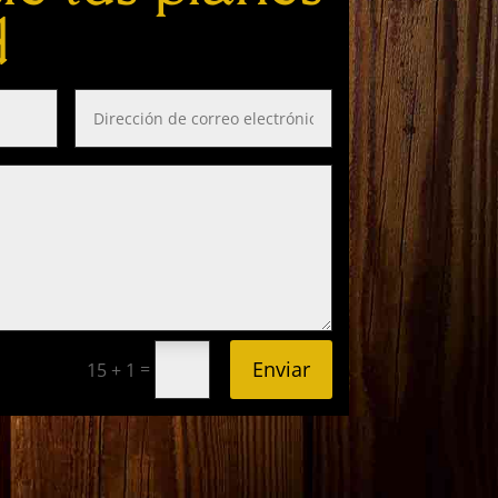
d
Enviar
=
15 + 1