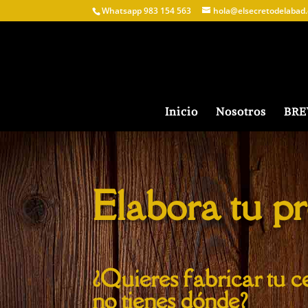
Whatsapp 983 154 563
hola@elsecretodelabad.
Inicio
Nosotros
BR
Elabora tu p
¿Quieres fabricar tu c
no tienes dónde?