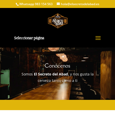
Whatsapp 983 154 563
hola@elsecretodelabad.es
Seleccionar página
Conócenos
Somos
El Secreto del Abad
, y nos gusta la
cerveza tanto como a ti