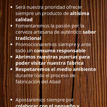
Será nuestra prioridad ofrecer
siempre un producto de
altísima
calidad
Fomentaremos la pasión por la
cerveza artesana de auténtico
sabor
tradicional
Promocionaremos siempre y ante
todo un
consumo responsable
Abrimos nuestras puertas para
poder visitar nuestra fábrica
Respetaremos el medio ambiente
durante todo el proceso de
fabricación del Abad
Apostaremos siempre por
colaborar con el pequeño y