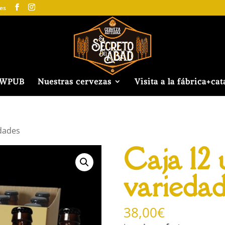
es
EWPUB
Nuestras cervezas
Visita a la fábrica+cat
edades
Caja 12 
variedad
38,00
€