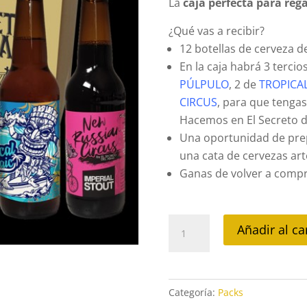
La
caja perfecta para rega
¿Qué vas a recibir?
12 botellas de cerveza de
En la caja habrá 3 tercio
PÚLPULO
, 2 de
TROPICA
CIRCUS
, para que tengas
Hacemos en El Secreto d
Una oportunidad de prep
una cata de cervezas ar
Ganas de volver a compr
Caja
Añadir al ca
12
uds
-
Mixta
Categoría:
Packs