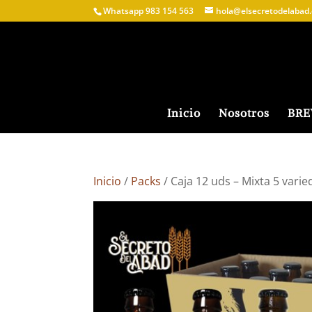
Whatsapp 983 154 563
hola@elsecretodelabad.
Inicio
Nosotros
BR
Inicio
/
Packs
/ Caja 12 uds – Mixta 5 vari