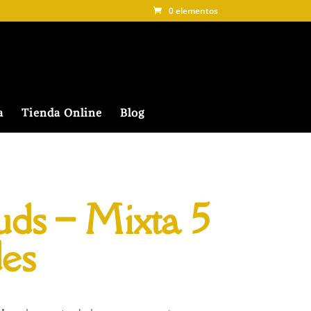
0 elementos
a
Tienda Online
Blog
uds – Mixta 5
es