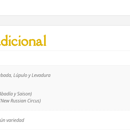
5
variedades
cantidad
dicional
ebada, Lúpulo y Levadura
Abadía y Saison)
(New Russian Circus)
ún variedad