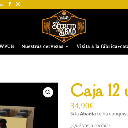
es
EWPUB
Nuestras cervezas
Visita a la fábrica+cat
Caja 12 
34,90
€
Si la
Abadía
te ha conquista
¿Qué vas a recibir?