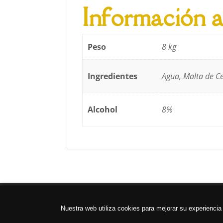
Información a
Peso
8 kg
Ingredientes
Agua, Malta de Ce
Alcohol
8%
ELABORA TU PROPIA CERVEZA
Blog
Polí
Nuestra web utiliza cookies para mejorar su experienci