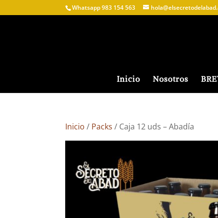
Whatsapp 983 154 563
hola@elsecretodelabad.
Inicio
Nosotros
BR
Inicio
/
Packs
/ Caja 12 uds – Abadía