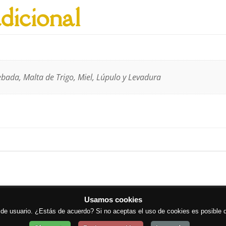
dicional
bada, Malta de Trigo, Miel, Lúpulo y Levadura
tica de cookies
Aviso legal
Términos y condiciones
Cont
Usamos cookies
a de usuario. ¿Estás de acuerdo? Si no aceptas el uso de cookies es posible 