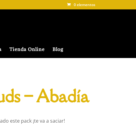
0 elementos
a
Tienda Online
Blog
uds – Abadía
do este pack ¡te va a saciar!