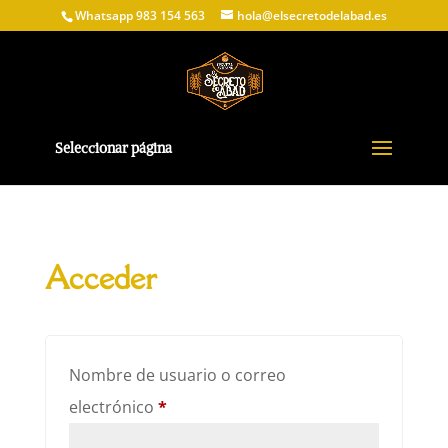
Whatsapp 983 154 563
hola@elsecretodelabad.es
Seleccionar página
Acceder
Nombre de usuario o correo
Obligatorio
electrónico
*