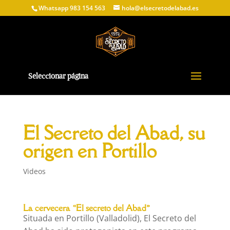
Whatsapp 983 154 563
hola@elsecretodelabad.es
Seleccionar página
El Secreto del Abad, su
origen en Portillo
Videos
La cervecera «El secreto del Abad»
Situada en Portillo (Valladolid), El Secreto del